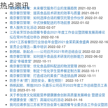
热点资讯
南京餐饮管理：未来餐饮服务行业的发展趋势
2021-02-03
南京餐饮管理：提高食品技术研发的效率与质量
2021-09-01
南京餐饮管理：如何选择合适的餐饮托管合作伙伴
2022-01-02
南京餐饮管理：中式快餐配送的市场前景
2022-01-02
育人服务文化活动
2022-02-07
江苏省烹饪协会团餐专委会2021年度工作会议暨团餐发展高峰论
坛在常州市成功举办
2022-02-16
2021江苏省餐饮行业协会年会暨2021金茉莉美食盛典
2022-02-16
宣贯企业理念—集中培训
2022-02-17
新跨越、新起点——公司召开2021年终总结会议
2022-02-22
南京餐饮管理：如何提升食品技术研发的创新能力
2022-06-02
建设“幸福食堂”
2022-10-11
南京餐饮管理：优化食品原料配送的物流管理
2022-10-11
南京餐饮管理：制定个性化学生营养餐定制方案
2022-10-11
南京餐饮管理：打造成功的美食广场连锁品牌
2022-10-11
防患于未“燃”| 消防安全，重在预防！
2022-10-17
扬帆起航、辉煌2023-乐嘉乐公司召开2022年度工作总结暨员工表
彰会
2023-01-10
关于参加食文化赋能营养健康膳食创新高质量发展峰会 暨建设营
养健康食堂（餐厅）高端论坛的活动
2023-01-16
我司应邀参加江苏省烹饪协会第七届团餐专业委员会工作会议暨团