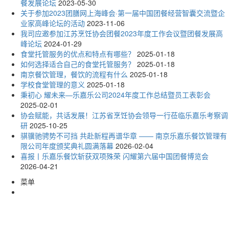
餐发展论坛
2023-05-30
关于参加2023团膳网上海峰会·第一届中国团餐经营智囊交流暨企
业家高峰论坛的活动
2023-11-06
我司应邀参加江苏烹饪协会团餐2023年度工作会议暨团餐发展高
峰论坛
2024-01-29
食堂托管服务的优点和特点有哪些？
2025-01-18
如何选择适合自己的食堂托管服务？
2025-01-18
南京餐饮管理，餐饮的流程有什么
2025-01-18
学校食堂管理的意义
2025-01-18
秉初心 耀未来—乐嘉乐公司2024年度工作总结暨员工表彰会
2025-02-01
协会赋能，共话发展！江苏省烹饪协会领导一行莅临乐嘉乐考察调
研
2025-10-25
骐骥驰骋势不可挡 共赴新程再谱华章 —— 南京乐嘉乐餐饮管理有
限公司年度颁奖典礼圆满落幕
2026-02-04
喜报丨乐嘉乐餐饮斩获双项殊荣 闪耀第六届中国团餐博览会
2026-04-21
菜单
CONTACT INFORMATION
联系方式