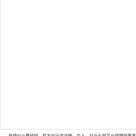
热情似火赛骄阳，胜友如云齐谈畅。会上，行业头部平台团膳网董事