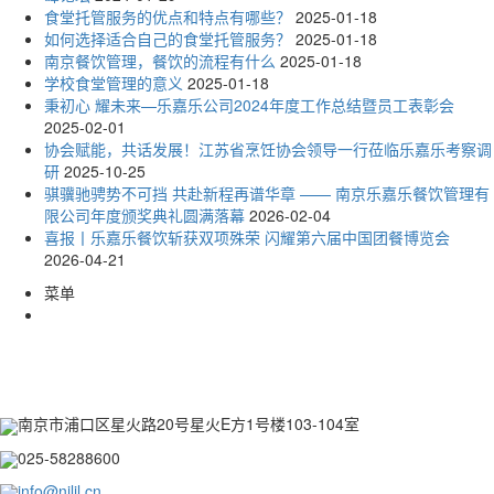
食堂托管服务的优点和特点有哪些？
2025-01-18
如何选择适合自己的食堂托管服务？
2025-01-18
南京餐饮管理，餐饮的流程有什么
2025-01-18
学校食堂管理的意义
2025-01-18
秉初心 耀未来—乐嘉乐公司2024年度工作总结暨员工表彰会
2025-02-01
协会赋能，共话发展！江苏省烹饪协会领导一行莅临乐嘉乐考察调
研
2025-10-25
骐骥驰骋势不可挡 共赴新程再谱华章 —— 南京乐嘉乐餐饮管理有
限公司年度颁奖典礼圆满落幕
2026-02-04
喜报丨乐嘉乐餐饮斩获双项殊荣 闪耀第六届中国团餐博览会
2026-04-21
菜单
CONTACT INFORMATION
联系方式
南京市浦口区星火路20号星火E方1号楼103-104室
025-58288600
info@njljl.cn