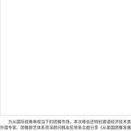
为从国际视角审视当下的团餐市场，本次峰会还特别邀请经济技术类
外国专家、团餐厨艺体系资深顾问韩友民带来主题分享《从美国团餐发展