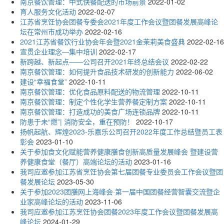
南京餐饮管理：中式快餐配送的市场前景
2022-01-02
育人服务文化活动
2022-02-07
江苏省烹饪协会团餐专委会2021年度工作会议暨团餐发展高峰论
坛在常州市成功举办
2022-02-16
2021江苏省餐饮行业协会年会暨2021金茉莉美食盛典
2022-02-16
宣贯企业理念—集中培训
2022-02-17
新跨越、新起点——公司召开2021年终总结会议
2022-02-22
南京餐饮管理：如何提升食品技术研发的创新能力
2022-06-02
建设“幸福食堂”
2022-10-11
南京餐饮管理：优化食品原料配送的物流管理
2022-10-11
南京餐饮管理：制定个性化学生营养餐定制方案
2022-10-11
南京餐饮管理：打造成功的美食广场连锁品牌
2022-10-11
防患于未“燃”| 消防安全，重在预防！
2022-10-17
扬帆起航、辉煌2023-乐嘉乐公司召开2022年度工作总结暨员工表
彰会
2023-01-10
关于参加食文化赋能营养健康膳食创新高质量发展峰会 暨建设营
养健康食堂（餐厅）高端论坛的活动
2023-01-16
我司应邀参加江苏省烹饪协会第七届团餐专业委员会工作会议暨团
餐发展论坛
2023-05-30
关于参加2023团膳网上海峰会·第一届中国团餐经营智囊交流暨企
业家高峰论坛的活动
2023-11-06
我司应邀参加江苏烹饪协会团餐2023年度工作会议暨团餐发展高
峰论坛
2024-01-29